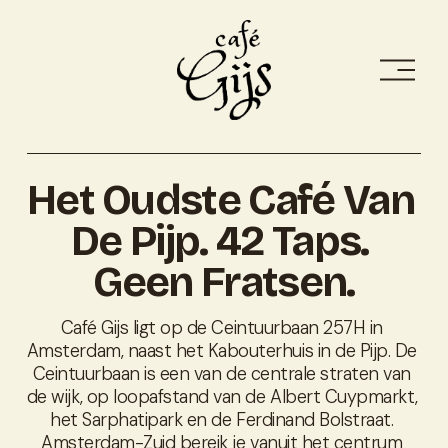
M
e
n
u
o
p
Het Oudste Café Van 
e
n
De Pijp. 42 Taps. 
e
n
Geen Fratsen.
Café Gijs ligt op de Ceintuurbaan 257H in 
Amsterdam, naast het Kabouterhuis in de Pijp. De 
Ceintuurbaan is een van de centrale straten van 
de wijk, op loopafstand van de Albert Cuypmarkt, 
het Sarphatipark en de Ferdinand Bolstraat. 
Amsterdam-Zuid bereik je vanuit het centrum 