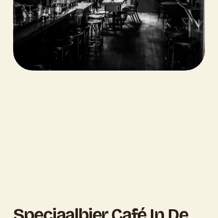
Speciaalbier Café In De 